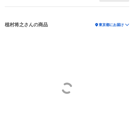
植村将之さんの商品
location_on
東京都にお届け