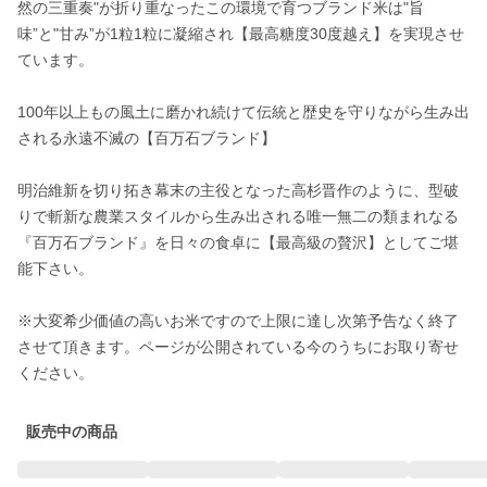
然の三重奏"が折り重なったこの環境で育つブランド米は"旨
味”と"甘み”が1粒1粒に凝縮され【最高糖度30度越え】を実現させ
ています。

100年以上もの風土に磨かれ続けて伝統と歴史を守りながら生み出
される永遠不滅の【百万石ブランド】

明治維新を切り拓き幕末の主役となった高杉晋作のように、型破
りで斬新な農業スタイルから生み出される唯一無二の類まれなる
『百万石ブランド』を日々の食卓に【最高級の贅沢】としてご堪
能下さい。

※大変希少価値の高いお米ですので上限に達し次第予告なく終了
させて頂きます。ページが公開されている今のうちにお取り寄せ
ください。
販売中の商品