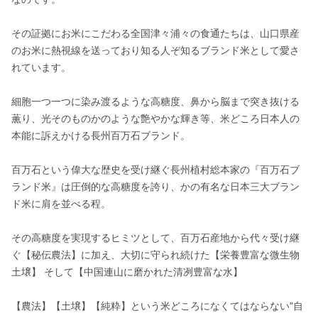
その証拠にお米にこだわる全国津々浦々の食通たちは、山口県産
のお米に熱視線を送っており知る人ぞ知るブランド米として愛さ
れています。

細胞一つ一つに染み渡るような高糖度、鼻から脳まで突き抜ける
薫り、光そのものかのような艶やかな輝き等、米どころ日本人の
本能に訴えかける長州百万石ブランド。

百万石という偉大な歴史を受け継ぐ長州植村総本家の『百万石ブ
ランド米』は圧倒的な高糖度を誇り、かの有名な日本三大ブラン
ド米に肩を並べる程。

その高糖度を実現するヒミツとして、百万石産地から代々受け継
ぐ【秘伝農法】に加え、大切に守られ続けた【栄養豊富な微生物
土壌】 そして【中国連山に磨かれた清冽豊富な水】

【農法】【土壌】【純粋】という米どころになくてはならない"自