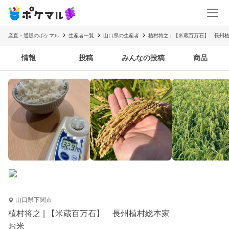
産直・通販のポケマル
生産者一覧
山口県の生産者
植村将之 | 【米蔵百万石】 長州
情報
投稿
みんなの投稿
商品
山口県下関市
植村将之 | 【米蔵百万石】 長州植村総本家
お米