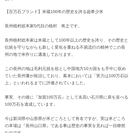
【百万石ブランド】米蔵100年の歴史を誇る超希少米

長州植村総本家5代目の植村　将之です。

長州植村総本家は米蔵として100年以上の歴史を誇り、その歴史と
伝統を守りながらも新しく変化を重ねる不易流行の精神でこの長
州の地で米作りに邁進しております。

この長州の地は毛利元就を祖とし中国地方10カ国をも手中に収め
ていた長州藩が統治しており、幕末においては「実力は100万石以
上」といわれるまでに評価されていました。

事実、その後に『加賀100万石』として名高い石川県に肩を並べる
100万石を達成しています。

今は新潟県や山形県が米どころとして有名ですが、実は米どころ
の本場は『長州山口県』である事は歴史の事実を見れば一目瞭然
なのです。
