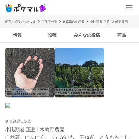
産直・通販のポケマル
生産者一覧
青森県の生産者
小比類巻 正勝 | 木崎野農園
情報
投稿
みんなの投稿
商品
青森県三沢市
小比類巻 正勝 | 木崎野農園
自然薯、にんにく、じゃがいも、玉ねぎ、とうもろこし、