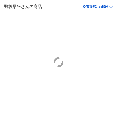
野坂昂平さんの商品
location_on
東京都にお届け