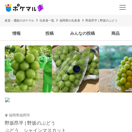
産直・通販のポケマル
生産者一覧
福岡県の生産者
野坂昂平 | 野坂のぶどう
情報
投稿
みんなの投稿
商品
福岡県福岡市
野坂昂平 | 野坂のぶどう
ぶどう シャインマスカット