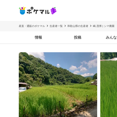
産直・通販のポケマル
生産者一覧
和歌山県の生産者
嶋 茂博 | シマ農園
情報
投稿
みんな