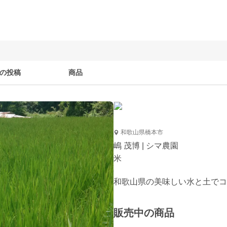
の投稿
商品
和歌山県橋本市
嶋 茂博 | シマ農園
米
和歌山県の美味しい水と土でコ
販売中の商品