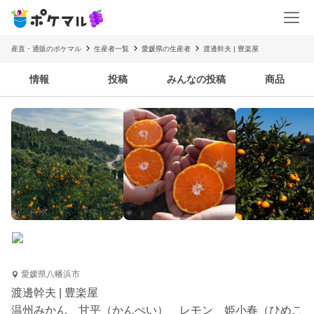
産直・通販のポケマル
生産者一覧
愛媛県の生産者
渡邊幹夫 | 豊楽屋
情報
投稿
みんなの投稿
商品
愛媛県八幡浜市
渡邊幹夫 | 豊楽屋
温州みかん 甘平（かんぺい） レモン 姫小春（ひめこ