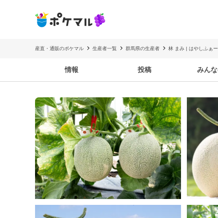
産直・通販のポケマル
生産者一覧
群馬県の生産者
林 まみ | はやしふぁ
情報
投稿
みんな