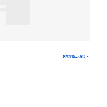
location_on
東京都にお届け