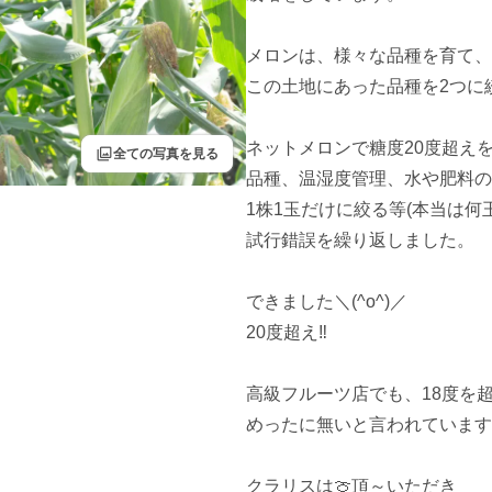
メロンは、様々な品種を育て、1
この土地にあった品種を2つに絞
ネットメロンで糖度20度超えを
filter
全ての写真を見る
品種、温湿度管理、水や肥料の
1株1玉だけに絞る等(本当は何玉
試行錯誤を繰り返しました。

できました＼(^o^)／

20度超え‼️

高級フルーツ店でも、18度を超
めったに無いと言われています
クラリスは🍈頂～いただき
