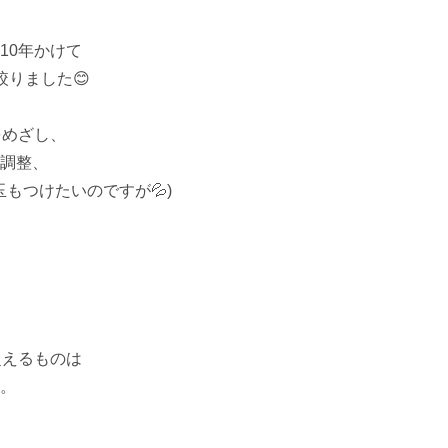
0年かけて

りました😊

めざし、

調整、

もつけたいのですが💦)

えるものは

。
