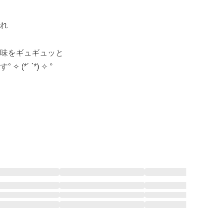
れ

味をギュギュッと

´ `*) ✧ °
