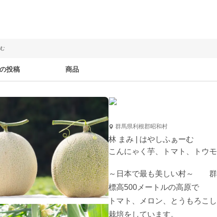
ーむ
の投稿
商品
群馬県利根郡昭和村
林 まみ | はやしふぁーむ
こんにゃく芋、トマト、トウモ
～日本で最も美しい村～　　群
標高500メートルの高原で

トマト、メロン、とうもろこし
栽培をしています。
