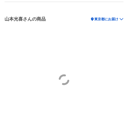
山本光喜さんの商品
location_on
東京都にお届け