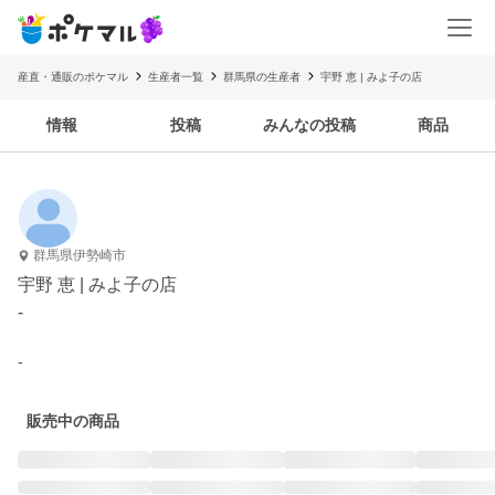
産直・通販のポケマル
生産者一覧
群馬県の生産者
宇野 恵 | みよ子の店
情報
投稿
みんなの投稿
商品
群馬県伊勢崎市
宇野 恵 | みよ子の店
-
-
販売中の商品