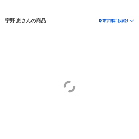
宇野 恵さんの商品
location_on
東京都にお届け