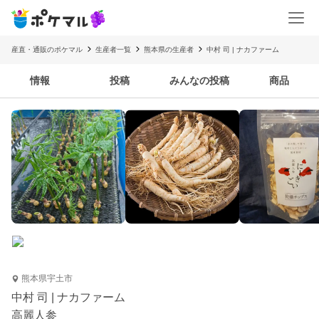
産直・通販のポケマル
生産者一覧
熊本県の生産者
中村 司 | ナカファーム
情報
投稿
みんなの投稿
商品
熊本県宇土市
中村 司 | ナカファーム
高麗人参