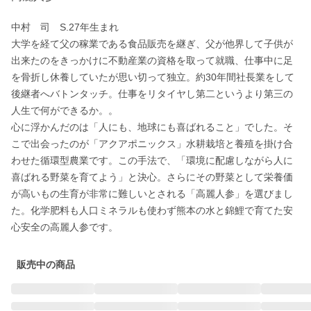
中村　司　S.27年生まれ

大学を経て父の稼業である食品販売を継ぎ、父が他界して子供が
出来たのをきっかけに不動産業の資格を取って就職、仕事中に足
を骨折し休養していたが思い切って独立。約30年間社長業をして
後継者へバトンタッチ。仕事をリタイヤし第二というより第三の
人生で何ができるか。。

心に浮かんだのは「人にも、地球にも喜ばれること」でした。そ
こで出会ったのが「アクアポニックス」水耕栽培と養殖を掛け合
わせた循環型農業です。この手法で、「環境に配慮しながら人に
喜ばれる野菜を育てよう」と決心。さらにその野菜として栄養価
が高いもの生育が非常に難しいとされる「高麗人参」を選びまし
た。化学肥料も人口ミネラルも使わず熊本の水と錦鯉で育てた安
心安全の高麗人参です。
販売中の商品