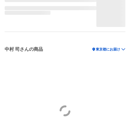
中村 司さんの商品
location_on
東京都にお届け