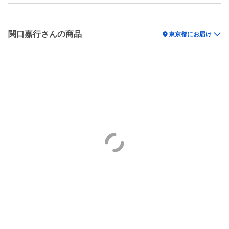
関口嘉行さんの商品
location_on
東京都にお届け