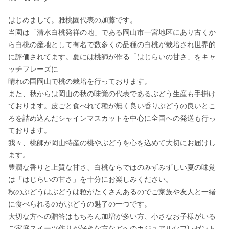
はじめまして。雅桃園代表の加藤です。

当園は「清水白桃発祥の地」である岡山市一宮地区にあり古くか
ら白桃の産地として有名で数多くの品種の白桃が栽培され世界的
に評価されてます。夏には桃師が作る「はじらいの甘さ」をキャ
ッチフレーズに

晴れの国岡山で桃の栽培を行っております。

また、秋からは岡山の秋の味覚の代表であるぶどう生産も手掛け
ております。皮ごと食べれて種が無く良い香りぶどうの良いとこ
ろを詰め込んだシャインマスカットを中心に全国への発送も行っ
ております。

我々、桃師が岡山特産の桃やぶどうを心を込めて大切にお届けし
ます。

豊潤な香りと上質な甘さ、白桃ならではのみずみずしい夏の味覚
は「はじらいの甘さ」を十分にお楽しみください。

秋のぶどうはぶどうは粒がたくさんあるのでご家族や友人と一緒
に食べられるのがぶどうの魅了の一つです。

大切な方への贈答はもちろん加増が多い方、小さなお子様がいる
ご家庭スイーツ作りが好きな方などへのカジュアルなプレゼント