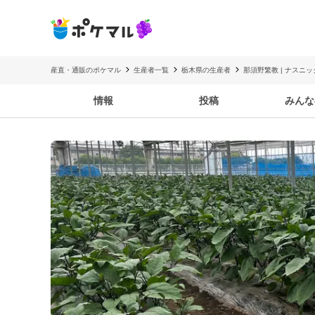
産直・通販のポケマル
生産者一覧
栃木県の生産者
那須野繁教 | ナスニ
情報
投稿
みんな