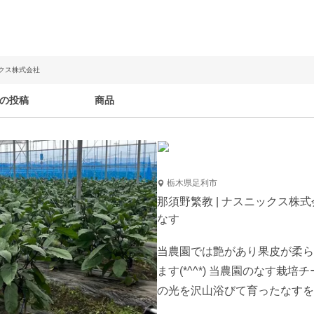
ックス株式会社
の投稿
商品
栃木県足利市
那須野繁教 | ナスニックス株式
なす
当農園では艶があり果皮が柔ら
ます(*^^*) 当農園のなす
の光を沢山浴びて育ったなすを