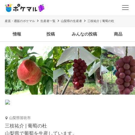
産直・通販のポケマル
生産者一覧
山梨県の生産者
三枝祐介 | 葡萄の杜
情報
投稿
みんなの投稿
商品
山梨県笛吹市
三枝祐介 | 葡萄の杜
山梨県で葡萄を生産しています。