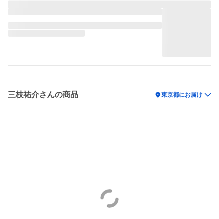
三枝祐介さんの商品
location_on
東京都にお届け