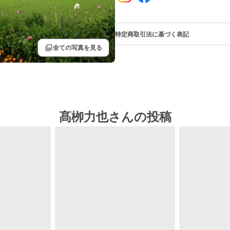
特定商取引法に基づく表記
filter
全ての写真を見る
髙栁力也さんの投稿