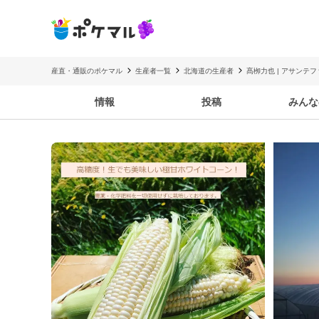
産直・通販のポケマル
生産者一覧
北海道の生産者
髙栁力也 | アサンテ
情報
投稿
みんな