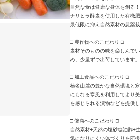
自然な食は健康な身体を創る！
ナリヒラ酵素を使用した有機肥
最低限に抑え自然素材の農薬栽
□ 農作物へのこだわり □

素材そのものの味を楽しんでい
め、少量ずつ出荷しています。

□ 加工食品へのこだわり □

榛名山麓の豊かな自然環境と寒
にもなる寒風を利用してより美
を感じられる漬物などを提供し
□ 健康へのこだわり □

自然素材+天然の塩砂糖油酢+
気になりにくい体づくりを応援