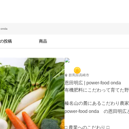
 onda
の投稿
商品
群馬県高崎市
恩田明広 | power-food onda
有機肥料にこだわって育てた野
榛名山の麓にあるこだわり農家
power-food onda　の恩田明
□ 農業へのこだわり □
