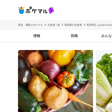
産直・通販のポケマル
生産者一覧
群馬県の生産者
恩田明広 | power-food
情報
投稿
みんな