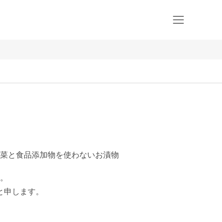
菜と食品添加物を使わないお漬物
。

広と申します。
