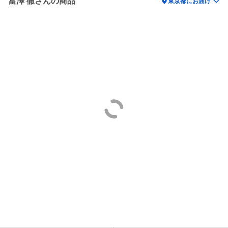
冨澤 徹さんの商品
location_on
東京都にお届け