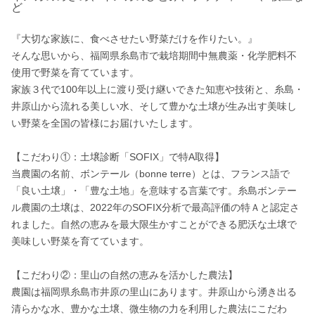
ど
『大切な家族に、食べさせたい野菜だけを作りたい。』

そんな思いから、福岡県糸島市で栽培期間中無農薬・化学肥料不
使用で野菜を育てています。

家族３代で100年以上に渡り受け継いできた知恵や技術と、糸島・
井原山から流れる美しい水、そして豊かな土壌が生み出す美味し
い野菜を全国の皆様にお届けいたします。

【こだわり①：土壌診断「SOFIX」で特A取得】

当農園の名前、ボンテール（bonne terre）とは、フランス語で
「良い土壌」・「豊な土地」を意味する言葉です。糸島ボンテー
ル農園の土壌は、2022年のSOFIX分析で最高評価の特Ａと認定さ
れました。自然の恵みを最大限生かすことができる肥沃な土壌で
美味しい野菜を育てています。

【こだわり②：里山の自然の恵みを活かした農法】

農園は福岡県糸島市井原の里山にあります。井原山から湧き出る
清らかな水、豊かな土壌、微生物の力を利用した農法にこだわ