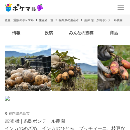
産直・通販のポケマル
生産者一覧
福岡県の生産者
冨澤 徹 | 糸島ボンテール農園
情報
投稿
みんなの投稿
商品
福岡県糸島市
冨澤 徹 | 糸島ボンテール農園
インカのめざめ、インカのひとみ、プッチィーニ、枝豆な