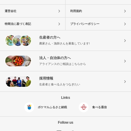
運営会社
利用規約
特商法に基づく表記
プライバシーポリシー
生産者の方へ
農家さん・漁師さんを募集しています!
法人・自治体の方へ
アライアンスのご相談はこちらから
採用情報
生産者と食べる人をつなぎたい
Links
ポケマルふるさと納税
食べる通信
Follow us