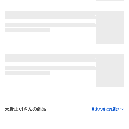
天野正明さんの商品
location_on
東京都にお届け