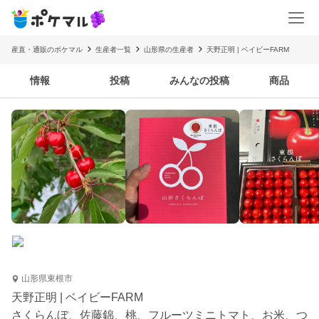
産直・通販のポケマル
生産者一覧
山形県の生産者
天野正明 | ベイビーFARM
情報
投稿
みんなの投稿
商品
山形県東根市
天野正明 | ベイビーFARM
さくらんぼ、佐藤錦、桃、フルーツミニトマト、お米、つ