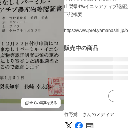
山梨県4‰イニシアティブ認証済
下記概要

https://www.pref.yamanashi.jp/oi
販売中の商品
filter
全ての写真を見る
竹野覚士さんのメディア