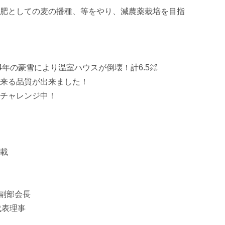
肥としての麦の播種、等をやり、減農薬栽培を目指
4年の豪雪により温室ハウスが倒壊！計6.5㌶

来る品質が出来ました！

チャレンジ中！

載

副部会長

表理事
