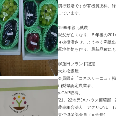
慣行栽培ですが有機質肥料、緑
しています。

1999年親元就農！

親父が亡くなり、５年後の201
４棟復活させ、ようやく満足出
露地葡萄も作り、最新品種にも
柳蓮田ブランド認定

大丸松坂屋　

会員限定「コネスリーニュ」掲
山梨県認定農業者、

y-GAP取得、

′21、22地元JA ハウス葡萄部　
農事組合法人　アグリONE　代
東仲倶楽部会員（元会長）
