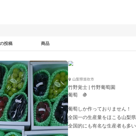
の投稿
商品
山梨県笛吹市
竹野覚士 | 竹野葡萄園
葡萄 🍇
葡萄しか作っておりません！

全国一の生産量をほこる山梨県
全国的にも有名な生産者も多い