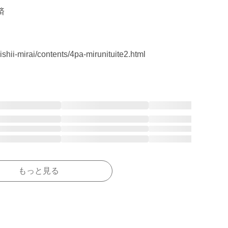


shii-mirai/contents/4pa-mirunituite2.html
もっと見る