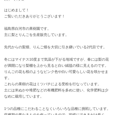
はじめまして！

ご覧いただきありがとうございます！

福島県白河市の果樹園です。

主に梨とりんごを生産販売しています。

先代からの梨畑、りんご畑を大切に引き継いでいる2代目です。

冬にはマイナス10度まで気温が下がる地域ですが、春には梨の花
が満開になり梨棚を上から見ると白い絨毯の様に見えるのです。
りんごの花も桜のようなピンク色や白い可愛らしい花を咲かせま
す。

これらの果樹の花はミツバチによる受粉を行なっています。

土には米ぬかや堆肥などの有機肥料を多めに使い、化学肥料は少
なめに栽培しています。

1つの品種にこだわることなくいろいろな品種に挑戦しています。

収穫期の異なるものを作っているので、皆様にできるだけ長く、