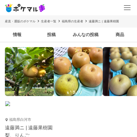
産直・通販のポケマル
生産者一覧
福島県の生産者
遠藤満ニ | 遠藤果樹園
情報
投稿
みんなの投稿
商品
福島県白河市
遠藤満ニ | 遠藤果樹園
梨、りんご