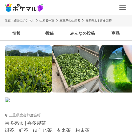
産直・通販のポケマル
生産者一覧
三重県の生産者
喜多亮太 | 喜多製茶
情報
投稿
みんなの投稿
商品
三重県度会郡度会町
喜多亮太 | 喜多製茶
緑茶、紅茶、ほうじ茶、玄米茶、粉末茶