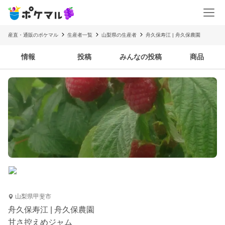
産直・通販のポケマル
生産者一覧
山梨県の生産者
舟久保寿江 | 舟久保農園
情報
投稿
みんなの投稿
商品
山梨県甲斐市
舟久保寿江 | 舟久保農園
甘さ控えめジャム