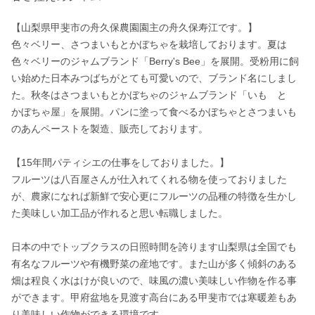
【山梨県甲斐市の舟久保農園園主の舟久保寿江です。】

色々ベリー、さつまいもとかぼちゃを栽培しております。夏は
色々ベリーのジャムブランド「Berry's Bee」を展開。受粉用に飼
い始めた日本みつばちがとても可愛いので、ブランド名にしまし
た。秋冬はさつまいもとかぼちゃのジャムブランド「いも　と　
かぼちゃ屋」を展開。パンに塗って食べるかぼちゃとさつまいも
のあんペーストを製造、販売しております。

【15年間パティシエの仕事をしておりました。】

フルーツは八百屋さんが仕入れてくれる物を使っておりました
が、農家になれば新鮮で安心更にフルーツの品種の特徴を生かし
た美味しい加工品が作れると思い転職しました。

日本の中でトップクラスの日照時間を誇ります山梨県は全国でも
有名なフルーツや有機野菜の産地です。また山が多く傾斜のある
畑は程良く水はけが良いので、味風の濃い美味しい作物を作る事
ができます。甲府盆地を見渡す高台にある甲斐市では寒暖差もあ
り美味しい作物ができる環境です。
