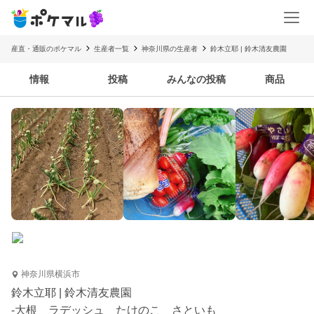
産直・通販のポケマル
生産者一覧
神奈川県の生産者
鈴木立耶 | 鈴木清友農園
情報
投稿
みんなの投稿
商品
神奈川県横浜市
鈴木立耶 | 鈴木清友農園
-大根 ラデッシュ たけのこ さといも