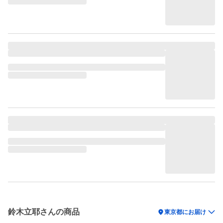
鈴木立耶さんの商品
location_on
東京都にお届け