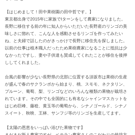
【はじめまして！田中果樹園の田中哲です。】

東京都出身で2015年に家族でIターンをして農家になりました。

長野に移住する前の年に知人からいただいた長野産のリンゴの美
味しさに惚れて、こんな人を感動させるリンゴを作ってみたい
ね、と夫婦で話したのがきっかけで長野に移住先を探しました。
以前の仕事は植木職人だったため果樹農家になることに抵抗は少
なかったですし、妻や子供達も賛成してくれたことが移住を後押
ししてくれました。

台風の影響が少ない長野県の北部に位置する須坂市は果樹の生産
が盛んで春のサクランボから始まり、桃、スモモ、ネクタリン、
プルーン、葡萄、梨、リンゴなどのいろんな種類の果物が栽培さ
れています。その中でも全国的にも有名なシャインマスカットを
はじめ巨峰、藤稔、黄玉等の葡萄から、シナノゴールド、シナノ
スイート、秋映、王林、サンフジ等のリンゴを生産してます。

【太陽の恩恵をいっぱい浴びた果物です】

まだまだ新人農家ですが、ベテラン農家さんのこだわりの栽培方