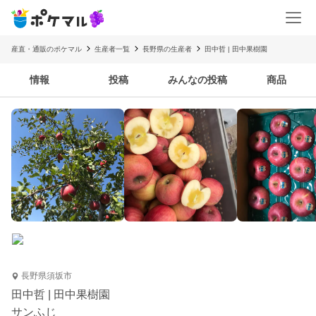
産直・通販のポケマル
生産者一覧
長野県の生産者
田中哲 | 田中果樹園
情報
投稿
みんなの投稿
商品
長野県須坂市
田中哲 | 田中果樹園
サンふじ