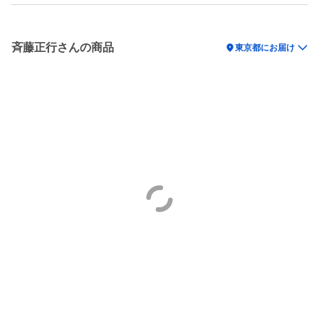
斉藤正行さんの商品
location_on
東京都にお届け