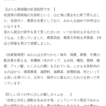
【はりも果樹園の針茂拓郎です。】

佐賀県の西南端の太良町という、山と海に囲まれた町で育ちまし
た。先祖代々、農業を生業としており、みかんを始めて60年ほど
になります。

昔から親父の背中を見て育ったせいか、いつか自分もやるのだろ
うなぁ。と思っていました。農業高校、農業大学校を卒業後、1年
ほど研修を受けて就農しました。

《自家製堆肥》みかんは土作りから！毎年、鶏糞、豚糞、牛糞の
配合量を変える。有機物（木のチップ、もみ殻、蠣殻、蟹柄、糖
蜜、アミノ酸、たくさんの菌）を入れている。しかも太良町内の
ものばかり。循環農業、減肥料、減農薬、経費削減、何といって
も良い土壌づくり。土作り、根作りに最ものこだわりを持って作
っています。

【忙しい日々の中に少しの癒しタイムを、、】

「自然と共生し感動を生み出す場」としてシーズン限定でみかん
狩り体験を行っております。農は自然から生まれる。その農から