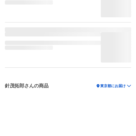
針茂拓郎さんの商品
location_on
東京都にお届け