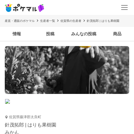
産直・通販のポケマル
生産者一覧
佐賀県の生産者
針茂拓郎 | はりも果樹園
情報
投稿
みんなの投稿
商品
佐賀県藤津郡太良町
針茂拓郎 | はりも果樹園
みかん