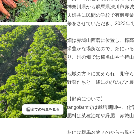
神奈川県から群馬県渋川市赤城
夫婦共に民間の学校で有機農業
修をさせていただき、2023年
畑は赤城山西麓に位置し、標高は2
緑豊かな場所なので、畑にいる
り、別の畑では榛名山や子持山
地域の方々に支えられ、見守ら
野菜たちと一緒にのびのびと農
【野菜について】

tangofarmでは栽培期間中
filter
全ての写真を見る
肥料は菜種油粕や緑肥、赤城山
冬には群馬名物？のからっ風が