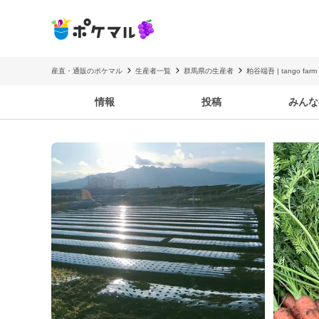
産直・通販のポケマル
生産者一覧
群馬県の生産者
粕谷端吾 | tango farm
情報
投稿
みんな