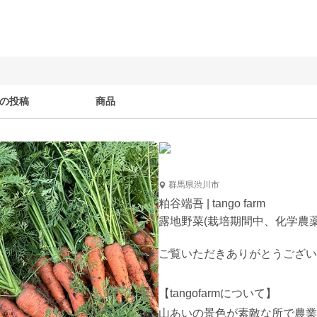
の投稿
商品
群馬県渋川市
粕谷端吾 | tango farm
露地野菜(栽培期間中、化学農
ご覧いただきありがとうござい
【tangofarmについて】

山あいの景色が素敵な所で農業