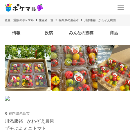
産直・通販のポケマル
生産者一覧
福岡県の生産者
川添康裕 | かわぞえ農園
情報
投稿
みんなの投稿
商品
福岡県糸島市
川添康裕 | かわぞえ農園
プチぷよミニトマト