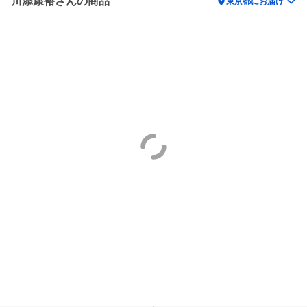
川添康裕さんの商品
location_on
東京都にお届け