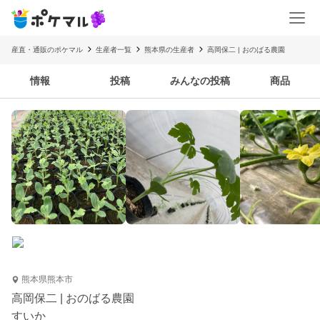
産直・通販のポケマル
生産者一覧
熊本県の生産者
高岡保二 | おのばる農園
情報
投稿
みんなの投稿
商品
熊本県熊本市
高岡保二 | おのばる農園
すいか