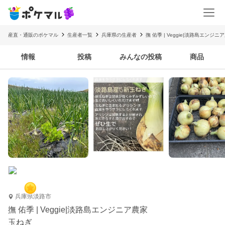
産直・通販のポケマル
生産者一覧
兵庫県の生産者
撫 佑季 | Veggie|淡路島エンジニ
情報
投稿
みんなの投稿
商品
兵庫県淡路市
撫 佑季 | Veggie|淡路島エンジニア農家
玉ねぎ