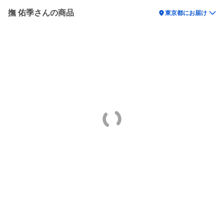
撫 佑季さんの商品
location_on
東京都にお届け