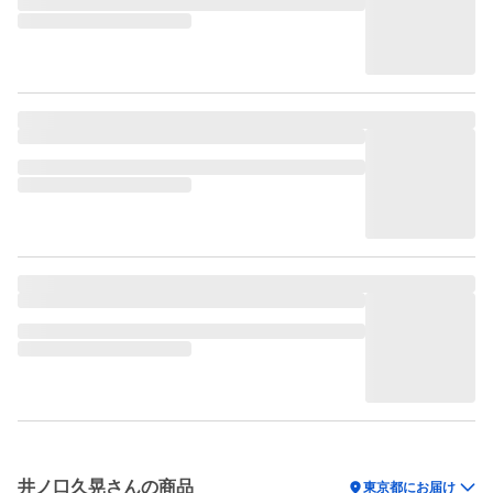
井ノ口久晃さんの商品
location_on
東京都にお届け