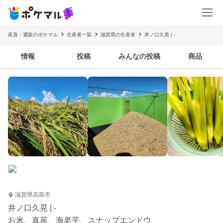
産直・通販のポケマル
生産者一覧
滋賀県の生産者
井ノ口久晃 | -
情報
投稿
みんなの投稿
商品
滋賀県高島市
井ノ口久晃 | -
お米、真菰、海老芋、スナップエンドウ