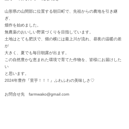
山形県の山間部に位置する朝日町で、先祖からの農地を引き継
ぎ、

畑作を始めました。

無農薬のおいしい野菜づくりを目指しています。

土地はとても肥沃で、畑の横には最上川が流れ、昼夜の温暖の差
が

大きく、夏でも毎日朝露が出ます。

この自然豊かな恵まれた環境で育てた作物を、皆様にお届けした
い

と思います。

2024年豊作『里芋！！！』ふわふわの美味しさ♡

お問合せ先　farmwako@gmail.com
