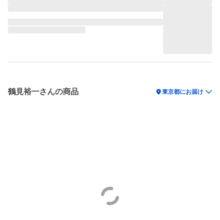
鶴見裕一さんの商品
location_on
東京都にお届け