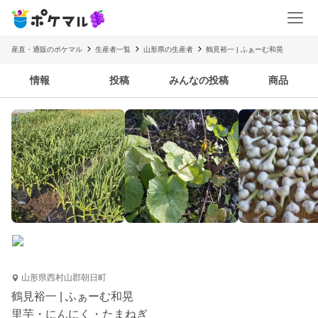
産直・通販のポケマル
生産者一覧
山形県の生産者
鶴見裕一 | ふぁーむ和晃
情報
投稿
みんなの投稿
商品
山形県西村山郡朝日町
鶴見裕一 | ふぁーむ和晃
里芋・にんにく・たまねぎ