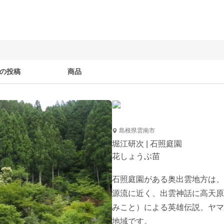
の投稿
商品
島根県雲南市
堀江研次 | 石照庭園
花しょうぶ苗
石照庭園がある奥出雲地方は、
源流に近く、出雲神話に高天原
みこと）による英雄伝説、ヤマ
地域です。
