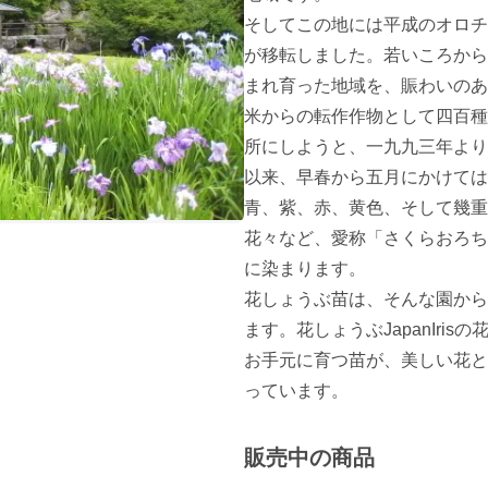
そしてこの地には平成のオロチ
が移転しました。若いころから
まれ育った地域を、賑わいのあ
米からの転作作物として四百種
所にしようと、一九九三年より
以来、早春から五月にかけては
青、紫、赤、黄色、そして幾重
花々など、愛称「さくらおろち
に染まります。

花しょうぶ苗は、そんな園から
ます。花しょうぶJapanIris
お手元に育つ苗が、美しい花と
っています。
販売中の商品