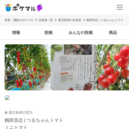
産直・通販のポケマル
生産者一覧
鹿児島県の生産者
鶴田浩志 | つるちゃんトマト
情報
投稿
みんなの投稿
商品
鹿児島県日置市
鶴田浩志 | つるちゃんトマト
ミニトマト