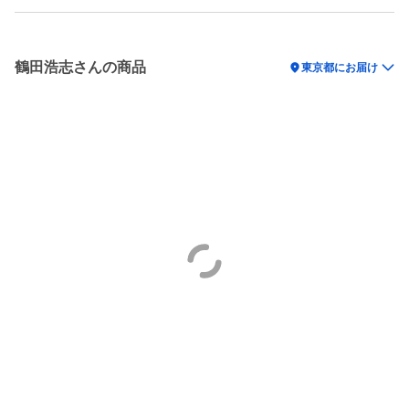
鶴田浩志さんの商品
location_on
東京都にお届け