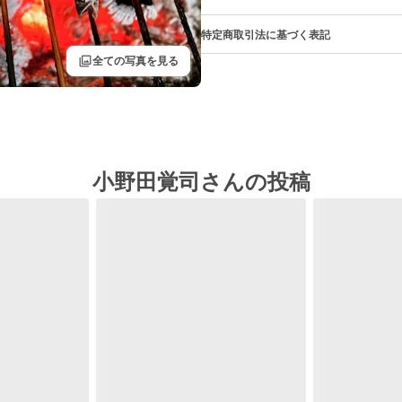
特定商取引法に基づく表記
filter
全ての写真を見る
小野田覚司さんの投稿