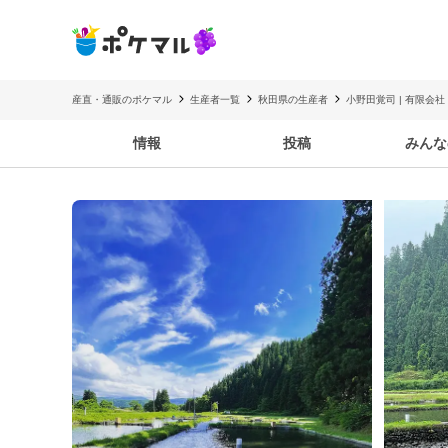
産直・通販のポケマル
生産者一覧
秋田県の生産者
小野田覚司 | 有限会
情報
投稿
みんな