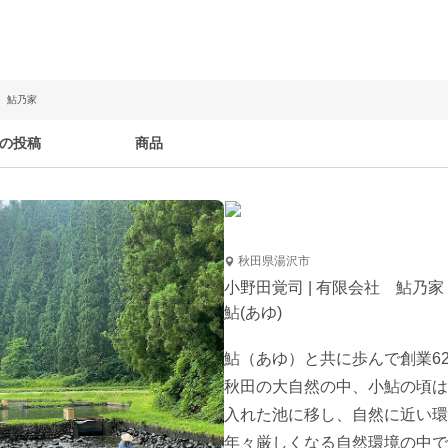
社 鮎乃家
の投稿
商品
秋田県湯沢市
小野田覚司 | 有限会社 鮎乃家
鮎(あゆ)
鮎（あゆ）と共に歩んで創業62
秋田の大自然の中、小鮎の頃は
入れた池に移し、自然に近い環
年々厳しくなる自然環境の中で