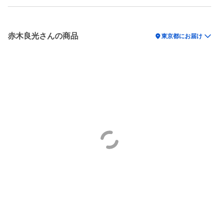
赤木良光さんの商品
location_on
東京都にお届け