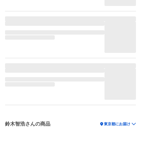
鈴木智浩さんの商品
location_on
東京都にお届け