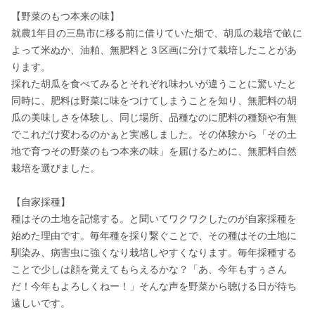
【野菜のもつ本来の味】

就農1年目の三島市に移る前に借りていた畑で、胡瓜の栽培で畝に
よって米ぬか、油粕、無肥料と３区画に分けて栽培したことがあ
ります。

採れた胡瓜を食べてみるとそれぞれ味わいが違うことに驚いたと
同時に、肥料は野菜に味をつけてしまうことを知り、無肥料の胡
瓜の美味しさを体験し、同じ場所、品種なのに肥料の種類や有無
でこれだけ変わるのかぁと実感しました。その体験から「その土
地で育つその野菜のもつ本来の味」を届けるために、無肥料自然
栽培を選びました。

【自家採種】

種はその土地を記憶する。と聞いてワクワクしたのが自家採種を
始めた理由です。毎年種を採り繋ぐことで、その種はその土地に
馴染み、病害虫に強くなり栽培しやすくなります。毎年採種する
ことで少しは顔を覚えてもらえるかな？「あ、今年もすぅさん
だ！今年もよろしくねー！」そんな声を野菜から聴ける日が待ち
遠しいです。
