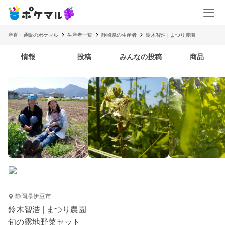
産直・通販のポケマル
生産者一覧
静岡県の生産者
鈴木智浩 | まつり農園
情報
投稿
みんなの投稿
商品
静岡県伊豆市
鈴木智浩 | まつり農園
旬の露地野菜セット