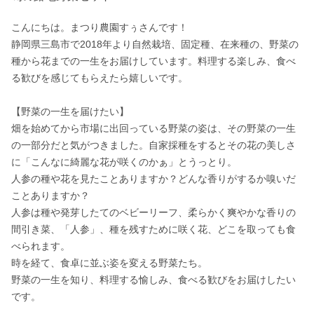
こんにちは。まつり農園すぅさんです！

静岡県三島市で2018年より自然栽培、固定種、在来種の、野菜の
種から花までの一生をお届けしています。料理する楽しみ、食べ
る歓びを感じてもらえたら嬉しいです。

【野菜の一生を届けたい】

畑を始めてから市場に出回っている野菜の姿は、その野菜の一生
の一部分だと気がつきました。自家採種をするとその花の美しさ
に「こんなに綺麗な花が咲くのかぁ」とうっとり。

人参の種や花を見たことありますか？どんな香りがするか嗅いだ
ことありますか？

人参は種や発芽したてのベビーリーフ、柔らかく爽やかな香りの
間引き菜、「人参」、種を残すために咲く花、どこを取っても食
べられます。

時を経て、食卓に並ぶ姿を変える野菜たち。

野菜の一生を知り、料理する愉しみ、食べる歓びをお届けしたい
です。
