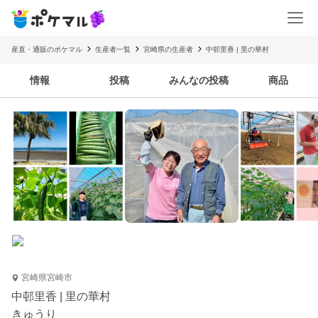
産直・通販のポケマル
生産者一覧
宮崎県の生産者
中邨里香 | 里の華村
情報
投稿
みんなの投稿
商品
宮崎県宮崎市
中邨里香 | 里の華村
きゅうり