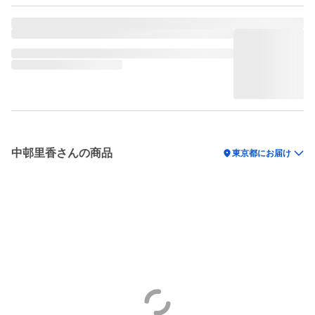
中邨里香さんの商品
location_on
東京都にお届け