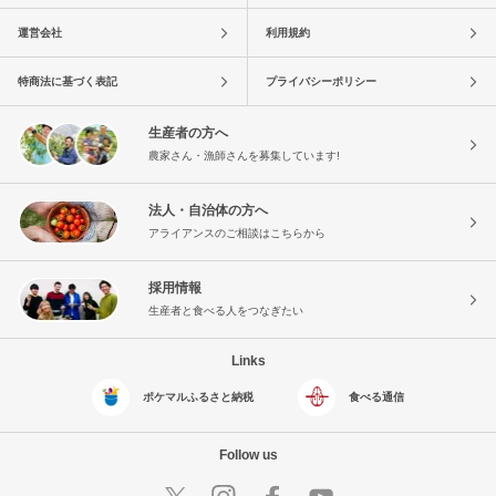
運営会社
利用規約
特商法に基づく表記
プライバシーポリシー
生産者の方へ
農家さん・漁師さんを募集しています!
法人・自治体の方へ
アライアンスのご相談はこちらから
採用情報
生産者と食べる人をつなぎたい
Links
ポケマルふるさと納税
食べる通信
Follow us