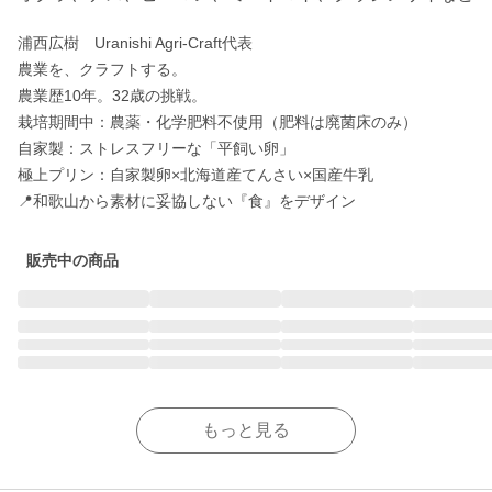
浦西広樹　Uranishi Agri-Craft代表

​​農業を、クラフトする。

農業歴10年。32歳の挑戦。

栽培期間中：農薬・化学肥料不使用（肥料は廃菌床のみ）

自家製：ストレスフリーな「平飼い卵」

極上プリン：自家製卵×北海道産てんさい×国産牛乳

📍和歌山から素材に妥協しない『食』をデザイン
販売中の商品
もっと見る