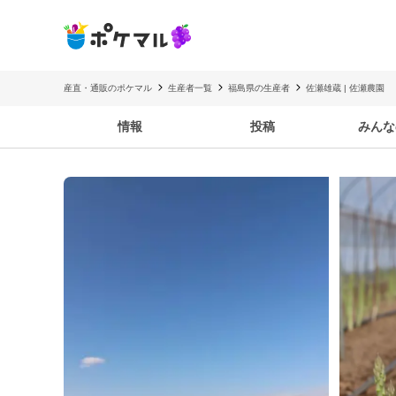
産直・通販のポケマル
生産者一覧
福島県の生産者
佐瀬雄蔵 | 佐瀬農園
情報
投稿
みんな