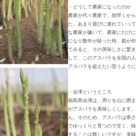
・どうして農家になったのか

農家が代々農家で、朝早くから
た。あまり遊びに連れていって
な農家が嫌いで、農家にだけに
になり数年が経った時、親が作
てみると、その美味しさに驚き
して、このアスパラを全国の人
アスパラを超えたい思うように
・会津というところ

福島県会津は、周りを山に囲ま
がアスパラを美味しくします。
ん。そのため、アスパラは寒さ
でゆっくりと育つので甘く、味
することは難しいですが、美味