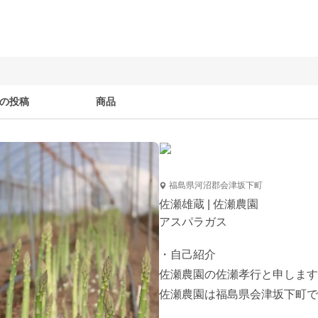
の投稿
商品
福島県河沼郡会津坂下町
佐瀬雄蔵 | 佐瀬農園
アスパラガス
・自己紹介

佐瀬農園の佐瀬孝行と申します
佐瀬農園は福島県会津坂下町で