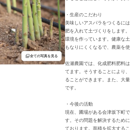
・生産のこだわり

美味しいアスパラをつくるには
肥を入れて土づくりをします。
環境を作っています。健康な土
もなりにくくなるで、農薬を使
filter
全ての写真を見る
佐瀬農園では、化成肥料肥料は
てます。そうすることにより、
ることができます。また、大量
です。

・今後の活動

現在、圃場がある会津坂下町で
す。その問題を解決するために
ております。面積を拡大するこ