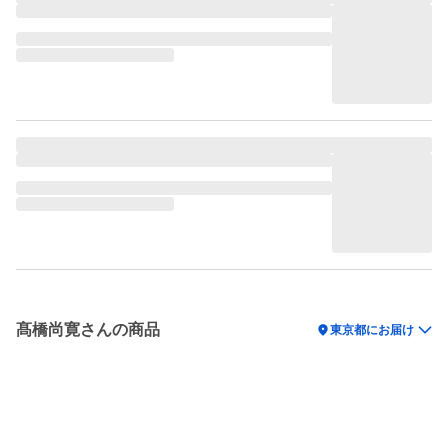
髙橋尚寛さんの商品
location_on
東京都にお届け