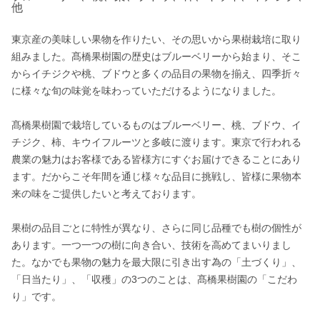
他
東京産の美味しい果物を作りたい、その思いから果樹栽培に取り
組みました。髙橋果樹園の歴史はブルーベリーから始まり、そこ
からイチジクや桃、ブドウと多くの品目の果物を揃え、四季折々
に様々な旬の味覚を味わっていただけるようになりました。

髙橋果樹園で栽培しているものはブルーベリー、桃、ブドウ、イ
チジク、柿、キウイフルーツと多岐に渡ります。東京で行われる
農業の魅力はお客様である皆様方にすぐお届けできることにあり
ます。だからこそ年間を通じ様々な品目に挑戦し、皆様に果物本
来の味をご提供したいと考えております。

果樹の品目ごとに特性が異なり、さらに同じ品種でも樹の個性が
あります。一つ一つの樹に向き合い、技術を高めてまいりまし
た。なかでも果物の魅力を最大限に引き出す為の「土づくり」、
「日当たり」、「収穫」の3つのことは、髙橋果樹園の「こだわ
り」です。
