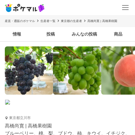
産直・通販のポケマル
生産者一覧
東京都の生産者
髙橋尚寛 | 高橋果樹園
情報
投稿
みんなの投稿
商品
東京都立川市
髙橋尚寛 | 高橋果樹園
ブルーベリー、桃、梨、ブドウ、柿、キウイ、イチジク、