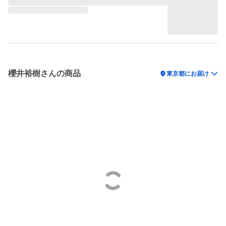
櫻井裕樹さんの商品
location_on
東京都にお届け