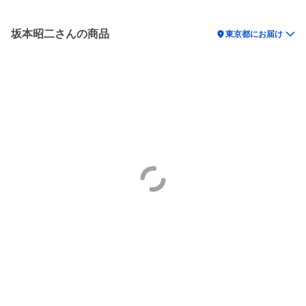
坂本昭二さんの商品
location_on
東京都にお届け