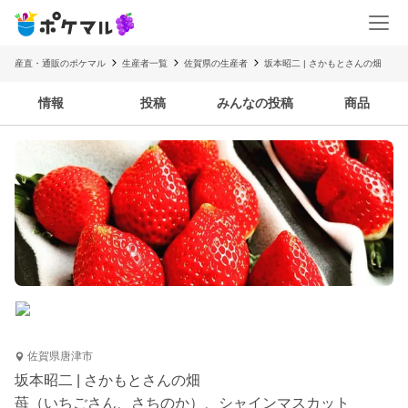
産直・通販のポケマル
生産者一覧
佐賀県の生産者
坂本昭二 | さかもとさんの畑
情報
投稿
みんなの投稿
商品
佐賀県唐津市
坂本昭二 | さかもとさんの畑
苺（いちごさん、さちのか）、シャインマスカット