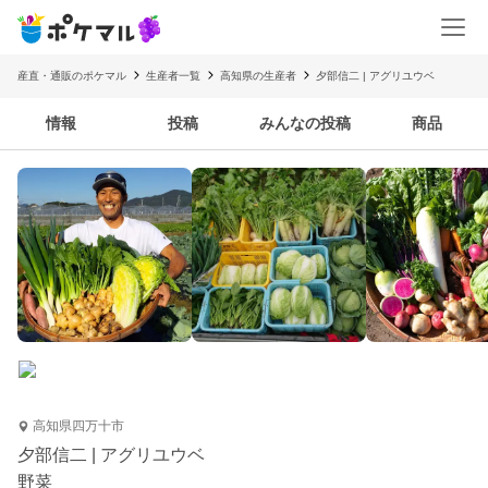
産直・通販のポケマル
生産者一覧
高知県の生産者
夕部信二 | アグリユウベ
情報
投稿
みんなの投稿
商品
高知県四万十市
夕部信二 | アグリユウベ
野菜