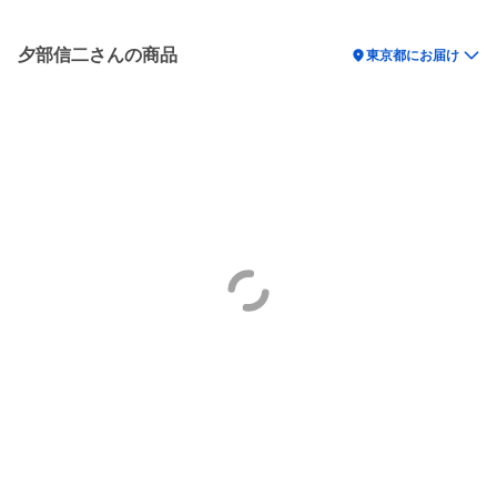
夕部信二さんの商品
location_on
東京都にお届け