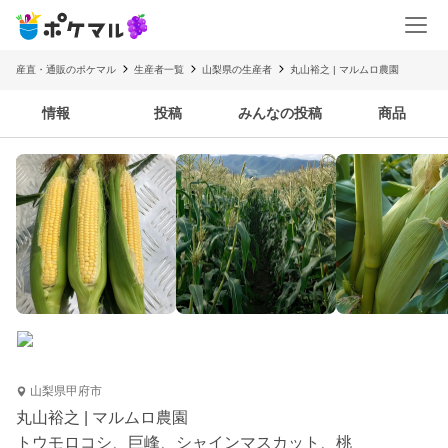
産直・通販のポケマル
生産者一覧
山梨県の生産者
丸山裕之 | マルムロ農園
情報
投稿
みんなの投稿
商品
山梨県甲府市
丸山裕之 | マルムロ農園
トウモロコシ、巨峰、シャインマスカット、桃