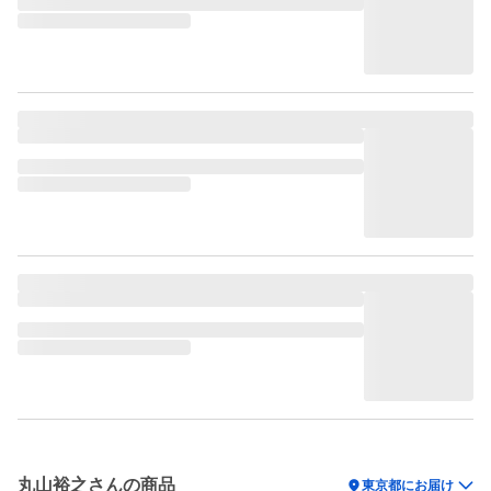
丸山裕之さんの商品
location_on
東京都にお届け