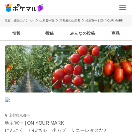
産直・通販のポケマル
生産者一覧
京都府の生産者
地主寛一 | ON YOUR MARK
情報
投稿
みんなの投稿
商品
京都府京都市
地主寛一 | ON YOUR MARK
にんにく かぼちゃ 小カブ サニーレタスなど