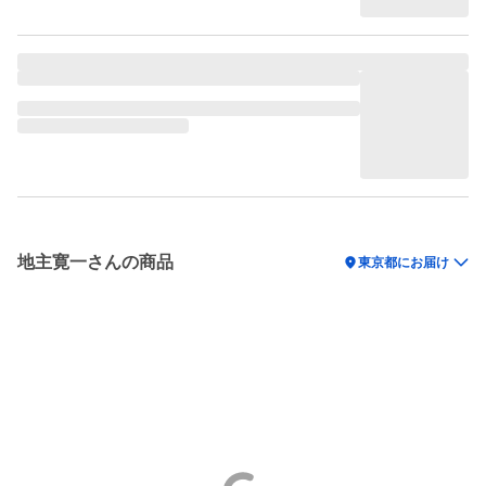
地主寛一さんの商品
location_on
東京都にお届け