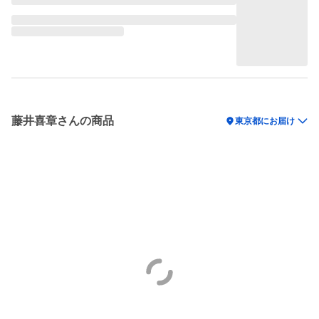
藤井喜章さんの商品
location_on
東京都にお届け