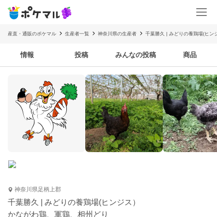
産直・通販のポケマル
生産者一覧
神奈川県の生産者
千葉勝久 | みどりの養鶏場(ヒン
情報
投稿
みんなの投稿
商品
神奈川県足柄上郡
千葉勝久 | みどりの養鶏場(ヒンジス）
かながわ鶏、軍鶏、相州どり