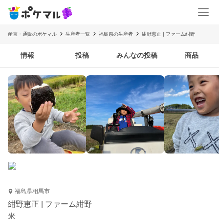
産直・通販のポケマル
生産者一覧
福島県の生産者
紺野恵正 | ファーム紺野
情報
投稿
みんなの投稿
商品
福島県相馬市
紺野恵正 | ファーム紺野
米