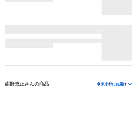
紺野恵正さんの商品
location_on
東京都にお届け