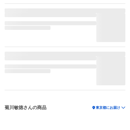
菊川敏徳さんの商品
location_on
東京都にお届け