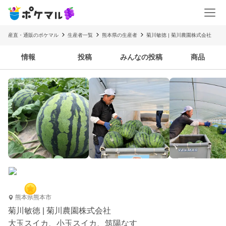
産直・通販のポケマル
生産者一覧
熊本県の生産者
菊川敏徳 | 菊川農園株式会社
情報
投稿
みんなの投稿
商品
熊本県熊本市
菊川敏徳 | 菊川農園株式会社
大玉スイカ、小玉スイカ、筑陽なす