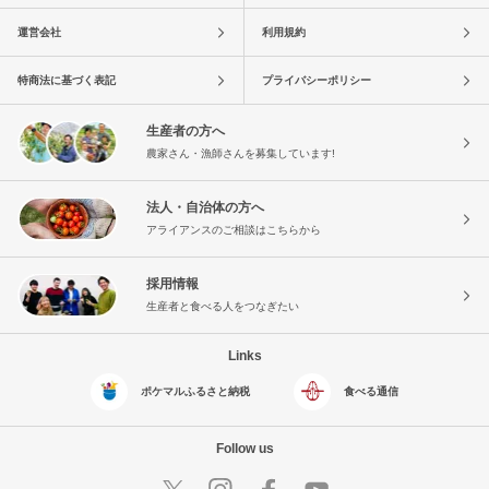
運営会社
利用規約
特商法に基づく表記
プライバシーポリシー
生産者の方へ
農家さん・漁師さんを募集しています!
法人・自治体の方へ
アライアンスのご相談はこちらから
採用情報
生産者と食べる人をつなぎたい
Links
ポケマルふるさと納税
食べる通信
Follow us