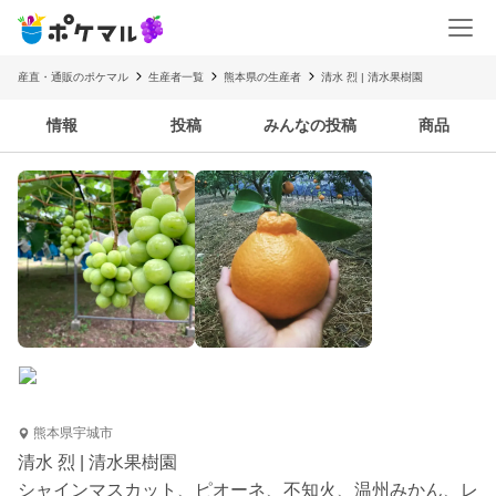
産直・通販のポケマル
生産者一覧
熊本県の生産者
清水 烈 | 清水果樹園
情報
投稿
みんなの投稿
商品
熊本県宇城市
清水 烈 | 清水果樹園
シャインマスカット、ピオーネ、不知火、温州みかん、レ