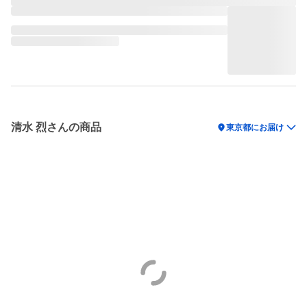
清水 烈さんの商品
location_on
東京都にお届け