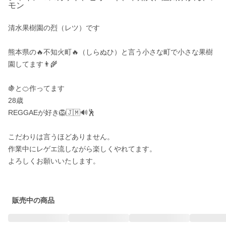
モン
清水果樹園の烈（レツ）です

熊本県の🔥不知火町🔥（しらぬひ）と言う小さな町で小さな果樹
園してます👨‍🌾

🍇と🍊作ってます

28歳

REGGAEが好き🦁🇯🇲🔊🕺

こだわりは言うほどありません。

作業中にレゲエ流しながら楽しくやれてます。

よろしくお願いいたします。

販売中の商品